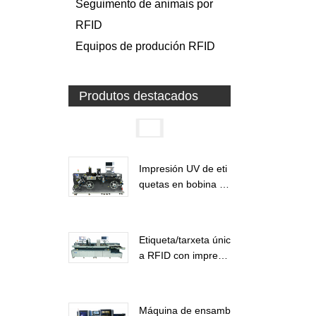
Seguimento de animais por
RFID
Equipos de produción RFID
Produtos destacados
Impresión UV de eti
quetas en bobina R
FID...
Etiqueta/tarxeta únic
a RFID con impresió
n UV...
Máquina de ensamb