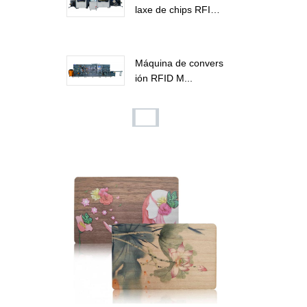
laxe de chips RFI
D...
Máquina de convers
ión RFID M...
Chaveiro con tarxet
a RFID de madeira