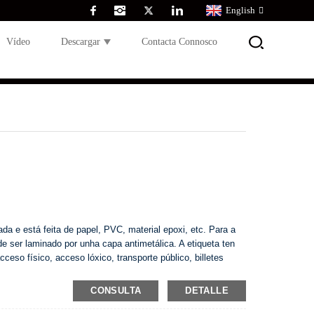
English
Vídeo
Descargar
Contacta Connosco
da e está feita de papel, PVC, material epoxi, etc. Para a
e ser l
a
minado por unha capa antimetálica. A etiqueta ten
eso físico, acceso lóxico, transporte público, billetes
ero electrónico.
CONSULTA
DETALLE