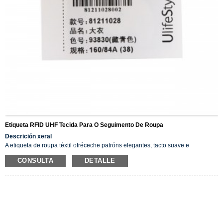
Etiqueta RFID UHF Tecida Para O Seguimento De Roupa
Descrición xeral
A etiqueta de roupa téxtil ofréceche patróns elegantes, tacto suave e
permanente
CONSULTA
DETALLE
cores que non se destiñen mesmo despois de numerosos lavados.