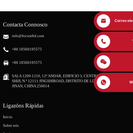
Correo ele
Contacta Connosco
info@focusrfid.com
+86 18560195575
+86 18560195575
SALA 1209-1210, 12º ANDAR, EDIFICIO 3, CENTRO ZHONGRUNG
SHIJI, N.º 12111 JINGSHIROAD, DISTRITO DE LIXIA, CIDADE DE
W
JINAN, CHINA 250014
Ligazóns Rápidas
Inicio
Sobre nós