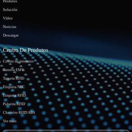
Produtos
Solución
Vídeo
Noticias
Descargar
Centro De Produtos
Centro de produtos
Tarxeta EMV
Tarxeta RFID
Etiqueta NFC
Etiqueta RFID
Pulseira RFID
Chaveiro RFID ABS
Ver máis